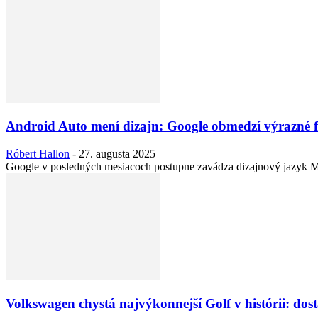
Android Auto mení dizajn: Google obmedzí výrazné f
Róbert Hallon
-
27. augusta 2025
Google v posledných mesiacoch postupne zavádza dizajnový jazyk Mate
Volkswagen chystá najvýkonnejší Golf v histórii: dos