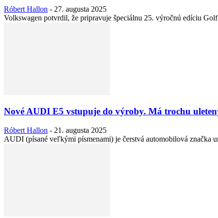
Róbert Hallon
-
27. augusta 2025
Volkswagen potvrdil, že pripravuje špeciálnu 25. výročnú edíciu Gol
Nové AUDI E5 vstupuje do výroby. Má trochu uleten
Róbert Hallon
-
21. augusta 2025
AUDI (písané veľkými písmenami) je čerstvá automobilová značka urč