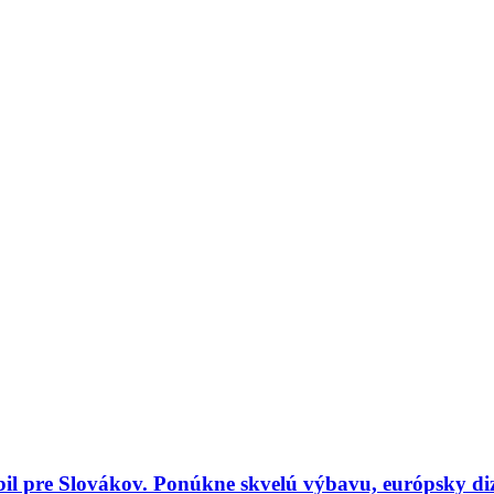
il pre Slovákov. Ponúkne skvelú výbavu, európsky di