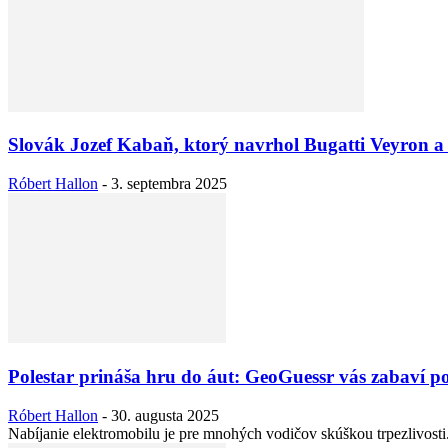
Slovák Jozef Kabaň, ktorý navrhol Bugatti Veyron 
Róbert Hallon
-
3. septembra 2025
Polestar prináša hru do áut: GeoGuessr vás zabaví p
Róbert Hallon
-
30. augusta 2025
Nabíjanie elektromobilu je pre mnohých vodičov skúškou trpezlivosti. 