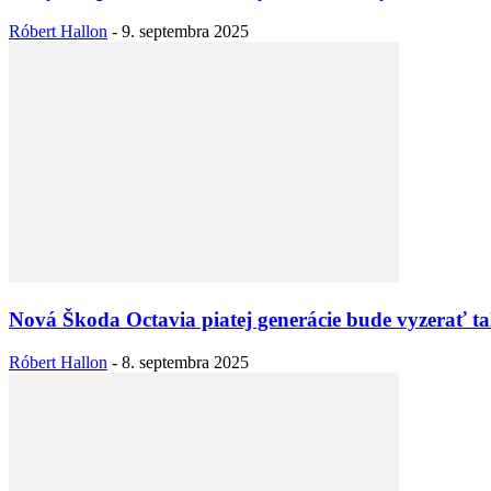
Róbert Hallon
-
9. septembra 2025
Nová Škoda Octavia piatej generácie bude vyzerať t
Róbert Hallon
-
8. septembra 2025