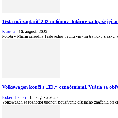
Tesla má zaplatiť 243 miliónov dolárov za to, že jej a
Klaudia
-
16. augusta 2025
Porota v Miami prisúdila Tesle jednu tretinu viny za tragickú zrážku,
Volkswagen končí s „ID.“ označeniami. Vrátia sa ob
Róbert Hallon
-
15. augusta 2025
Volkswagen sa rozhodol ukončiť používanie číselného značenia pri el