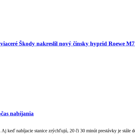
a viaceré Škody nakreslil nový čínsky hyprid Roewe 
očas nabíjania
Aj keď nabíjacie stanice zrýchľujú, 20 či 30 minút prestávky je stále d