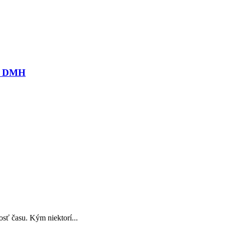
M7 DMH
osť času. Kým niektorí...