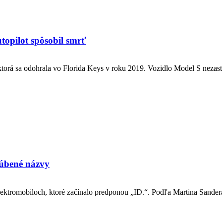
utopilot spôsobil smrť
 ktorá sa odohrala vo Florida Keys v roku 2019. Vozidlo Model S nezasta
ľúbené názvy
ektromobiloch, ktoré začínalo predponou „ID.“. Podľa Martina Sandera