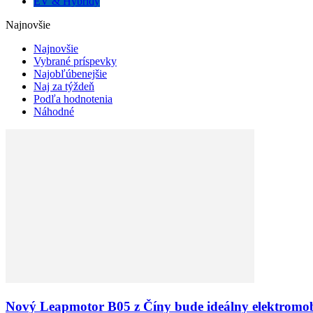
EV & Hybridy
Najnovšie
Najnovšie
Vybrané príspevky
Najobľúbenejšie
Naj za týždeň
Podľa hodnotenia
Náhodné
Nový Leapmotor B05 z Číny bude ideálny elektromob