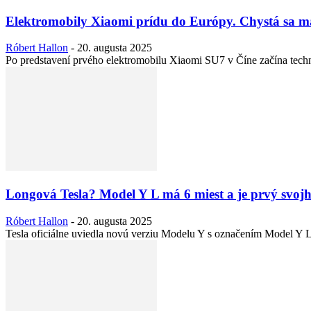
Elektromobily Xiaomi prídu do Európy. Chystá sa ma
Róbert Hallon
-
20. augusta 2025
Po predstavení prvého elektromobilu Xiaomi SU7 v Číne začína techn
Longová Tesla? Model Y L má 6 miest a je prvý svoj
Róbert Hallon
-
20. augusta 2025
Tesla oficiálne uviedla novú verziu Modelu Y s označením Model Y L,