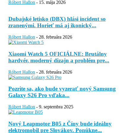
Róbert Hallon
-
15. mája 2026
Dubajské letisko (DBX) hlási incident so
zranenými. Horieť má aj ikonický...
Róbert Hallon
-
28. februára 2026
Xiaomi Watch 5 OFICIÁLNE: Brutálny
hardvér, moderný dizajn a problém pre...
Róbert Hallon
-
28. februára 2026
Pozrite sa, ako bude vyzerať nový Samsung
Galaxy S26 Pro vďaka...
Róbert Hallon
-
9. septembra 2025
Nový Leapmotor B05 z Číny bude ideálny
elektromobil pre Slovákov. Ponúkne...