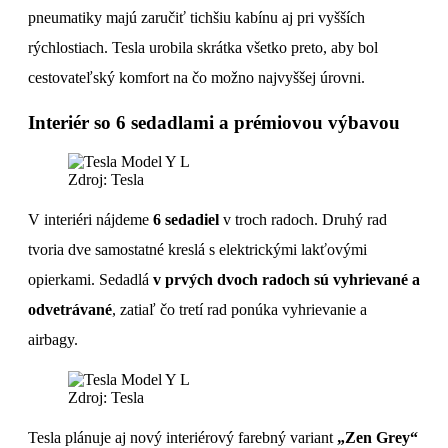
pneumatiky majú zaručiť tichšiu kabínu aj pri vyšších
rýchlostiach. Tesla urobila skrátka všetko preto, aby bol
cestovateľský komfort na čo možno najvyššej úrovni.
Interiér so 6 sedadlami a prémiovou výbavou
Zdroj: Tesla
V interiéri nájdeme
6 sedadiel
v troch radoch. Druhý rad
tvoria dve samostatné kreslá s elektrickými lakťovými
opierkami. Sedadlá
v prvých dvoch radoch sú vyhrievané a
odvetrávané
, zatiaľ čo tretí rad ponúka vyhrievanie a
airbagy.
Zdroj: Tesla
Tesla plánuje aj nový interiérový farebný variant
„Zen Grey“