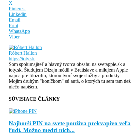
X
Pinterest
Linkedin
Email
Print
WhatsApp
Viber
Róbert Hallon
https://ioty.sk
Som spolumajiteľ a hlavný tvorca obsahu na svetapple.sk a
ioty.sk. Študujem Dizajn médií v Bratislave a milujem Apple
najmä pre filozofiu, ktorou tvorí svoje služby a produkty.
Mojím druhým "koníčkom" sú autá, o ktorých tu sem tam tiež
niečo napíšem.
SÚVISIACE ČLÁNKY
Najhorší PIN na svete používa prekvapivo veľa
ľudí. Možno medzi nich...