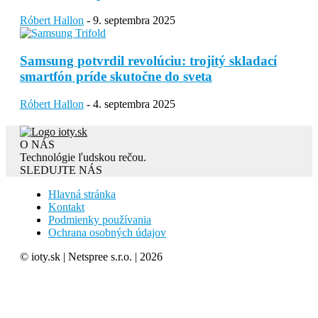
Róbert Hallon
-
9. septembra 2025
Samsung potvrdil revolúciu: trojitý skladací
smartfón príde skutočne do sveta
Róbert Hallon
-
4. septembra 2025
O NÁS
Technológie ľudskou rečou.
SLEDUJTE NÁS
Hlavná stránka
Kontakt
Podmienky používania
Ochrana osobných údajov
© ioty.sk | Netspree s.r.o. | 2026