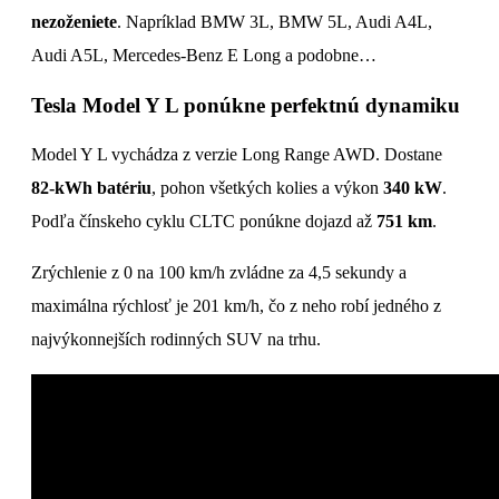
nezoženiete
. Napríklad BMW 3L, BMW 5L, Audi A4L,
Audi A5L, Mercedes-Benz E Long a podobne…
Tesla Model Y L ponúkne perfektnú dynamiku
Model Y L vychádza z verzie Long Range AWD. Dostane
82-kWh batériu
, pohon všetkých kolies a výkon
340 kW
.
Podľa čínskeho cyklu CLTC ponúkne dojazd až
751 km
.
Zrýchlenie z 0 na 100 km/h zvládne za 4,5 sekundy a
maximálna rýchlosť je 201 km/h, čo z neho robí jedného z
najvýkonnejších rodinných SUV na trhu.