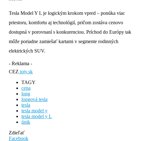
Tesla Model Y L je logickým krokom vpred – ponúka viac
priestoru, komfortu aj technológií, pričom zostáva cenovo
dostupná v porovnaní s konkurenciou. Príchod do Európy tak
môže poriadne zamiešať kartami v segmente rodinných
elektrických SUV.
- Reklama -
CEZ
ioty.sk
TAGY
cena
long
longová tesla
tesla
tesla model y
tesla model y L
únik
Zdieľať
Facebook