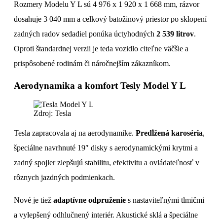
Rozmery Modelu Y L sú 4 976 x 1 920 x 1 668 mm, rázvor
dosahuje 3 040 mm a celkový batožinový priestor po sklopení
zadných radov sedadiel ponúka úctyhodných
2 539 litrov
.
Oproti štandardnej verzii je teda vozidlo citeľne väčšie a
prispôsobené rodinám či náročnejším zákazníkom.
Aerodynamika a komfort Tesly Model Y L
Zdroj: Tesla
Tesla zapracovala aj na aerodynamike.
Predĺžená karoséria
,
špeciálne navrhnuté 19″ disky s aerodynamickými krytmi a
zadný spojler zlepšujú stabilitu, efektivitu a ovládateľnosť v
rôznych jazdných podmienkach.
Nové je tiež
adaptívne odpruženie
s nastaviteľnými tlmičmi
a vylepšený odhlučnený interiér. Akustické sklá a špeciálne