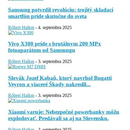
Samsung potvrdil revolúciu: trojitý skladací
smartfón príde skutočne do sveta
Róbert Hallon
-
4. septembra 2025
Vivo X300 príde s brutálnym 200 MPx
fotoaparátom od Samsungu
Róbert Hallon
-
3. septembra 2025
Slovák Jozef Kabaň, ktorý navrhol Bugatti
Veyron a viaceré Škody nakreslil...
Róbert Hallon
-
3. septembra 2025
Xiaomi varuje: Nebezpečné powerbanky môžu
explodovať. Predávali sa aj na Slovensku.
Róbert Hallon
-
2. septembra 2025