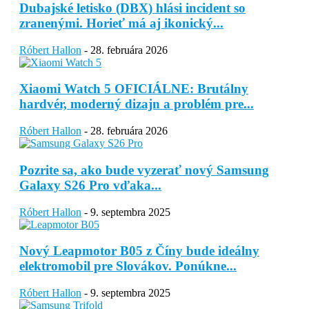
Dubajské letisko (DBX) hlási incident so
zranenými. Horieť má aj ikonický...
Róbert Hallon
-
28. februára 2026
Xiaomi Watch 5 OFICIÁLNE: Brutálny
hardvér, moderný dizajn a problém pre...
Róbert Hallon
-
28. februára 2026
Pozrite sa, ako bude vyzerať nový Samsung
Galaxy S26 Pro vďaka...
Róbert Hallon
-
9. septembra 2025
Nový Leapmotor B05 z Číny bude ideálny
elektromobil pre Slovákov. Ponúkne...
Róbert Hallon
-
9. septembra 2025