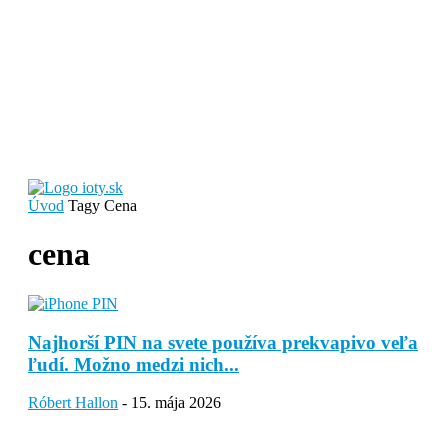
Úvod
Tagy
Cena
cena
Najhorší PIN na svete používa prekvapivo veľa
ľudí. Možno medzi nich...
Róbert Hallon
-
15. mája 2026