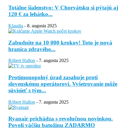
Totálne šialenstvo: V Chorvátsku si pýtajú aj
120 € za lehátko...
Klaudia
-
8. augusta 2025
Zabudnite na 10 000 krokov! Toto je nová
hranica zdravého...
Róbert Hallon
-
7. augusta 2025
Protimonopolný úrad zasahuje proti
slovenskému operátorovi. Vyšetrovanie môže
súvisieť s tým...
Róbert Hallon
-
7. augusta 2025
Ryanair prichádza s revolučnou novinkou.
Povolí väčšiu batožinu ZADARMO