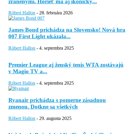
zranenými. Horieť má aj ikonický...
Róbert Hallon
-
28. februára 2026
James Bond prichádza na Slovensko! Nová hra
007 First Light ukázala...
Róbert Hallon
-
4. septembra 2025
Premier League aj ženský tenis WTA zostávajú
v Magio TV a...
Róbert Hallon
-
4. septembra 2025
Ryanair prichádza s pomerne zásadnou
zmenou. Dotkne sa všetkých
Róbert Hallon
-
29. augusta 2025