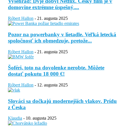
Vyšehrad: Dvje dobyl Netflix. Český film je v
domovine extrémne úspešný....
Róbert Hallon
-
21. augusta 2025
Pozor na powerbanky v lietadle. Veľká letecká
spoločnosť ich obmedzuje, pretože...
Róbert Hallon
-
21. augusta 2025
Šoféri, toto na dovolenke nerobte. Môžete
dostať pokutu 18 000 €!
Róbert Hallon
-
12. augusta 2025
Slováci sa dočkajú modernejších vlakov. Prídu
z Česka
Klaudia
-
10. augusta 2025