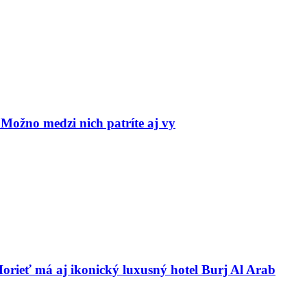
 Možno medzi nich patríte aj vy
Horieť má aj ikonický luxusný hotel Burj Al Arab