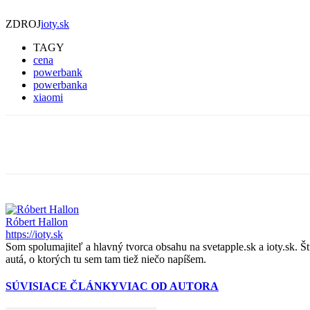
ZDROJ
ioty.sk
TAGY
cena
powerbank
powerbanka
xiaomi
Zdieľať
Róbert Hallon
https://ioty.sk
Som spolumajiteľ a hlavný tvorca obsahu na svetapple.sk a ioty.sk. 
autá, o ktorých tu sem tam tiež niečo napíšem.
SÚVISIACE ČLÁNKY
VIAC OD AUTORA