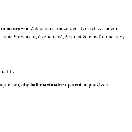
árodnú úroveň
. Zákazníci si môžu overiť, či ich zariadenie
iť aj na Slovensku, čo znamená, že ju môžete mať doma aj vy.
na trh.
majiteľom,
aby boli maximálne opatrní
, nepoužívali