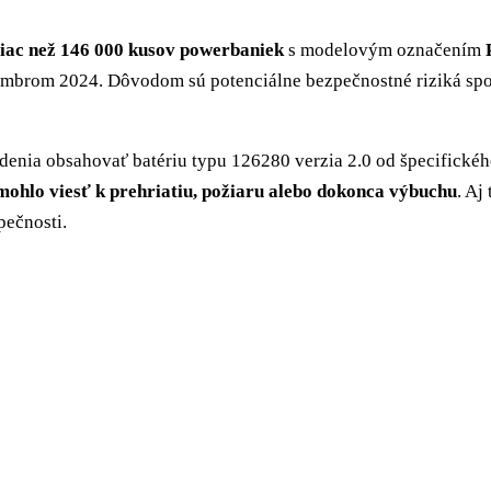
 viac než 146 000 kusov powerbaniek
s modelovým označením
mbrom 2024. Dôvodom sú potenciálne bezpečnostné riziká spoj
denia obsahovať batériu typu 126280 verzia 2.0 od špecifického
mohlo viesť k prehriatiu, požiaru alebo dokonca výbuchu
. Aj
pečnosti.