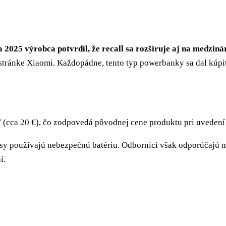
a 2025 výrobca potvrdil, že recall sa rozširuje aj na medzin
ej stránke Xiaomi. Každopádne, tento typ powerbanky sa dal kúp
(cca 20 €), čo zodpovedá pôvodnej cene produktu pri uvedení 
kusy používajú nebezpečnú batériu. Odborníci však odporúčajú 
í.