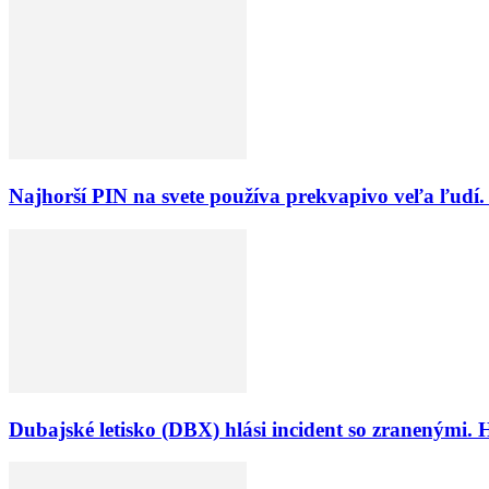
Najhorší PIN na svete používa prekvapivo veľa ľudí.
Dubajské letisko (DBX) hlási incident so zranenými. 