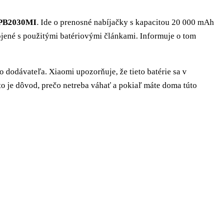
PB2030MI
. Ide o prenosné nabíjačky s kapacitou 20 000 mAh
ené s použitými batériovými článkami. Informuje o tom
 dodávateľa. Xiaomi upozorňuje, že tieto batérie sa v
 to je dôvod, prečo netreba váhať a pokiaľ máte doma túto