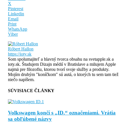
X
Pinterest
Linkedin
Email
Print
WhatsApp
Viber
Róbert Hallon
https://ioty.sk
Som spolumajiteľ a hlavný tvorca obsahu na svetapple.sk a
ioty.sk. Študujem Dizajn médií v Bratislave a milujem Apple
najmä pre filozofiu, ktorou tvorí svoje služby a produkty.
Mojím druhým "koníčkom" sú autá, o ktorých tu sem tam tiež
niečo napíšem.
SÚVISIACE ČLÁNKY
Volkswagen končí s „ID.“ označeniami. Vrátia
sa obľúbené názvy