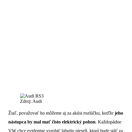
Zdroj: Audi
Žiaľ, považovať ho môžeme aj za akúsi rozlúčku, keďže
jeho
nástupca by mal mať čisto elektrický pohon
. Každopádne
VW chce evidentne vyrobiť labutiu pieseň, ktorá bude stáť za