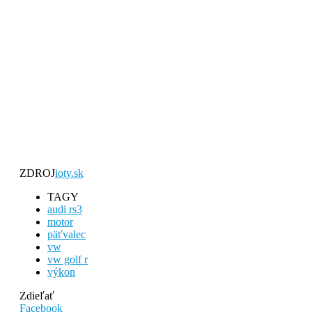
ZDROJ
ioty.sk
TAGY
audi rs3
motor
päťvalec
vw
vw golf r
výkon
Zdieľať
Facebook