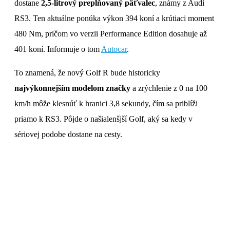
dostane
2,5-litrový preplňovaný päťvalec
, známy z Audi
RS3. Ten aktuálne ponúka výkon 394 koní a krútiaci moment
480 Nm, pričom vo verzii Performance Edition dosahuje až
401 koní. Informuje o tom
Autocar
.
To znamená, že nový Golf R bude historicky
najvýkonnejším modelom značky
a zrýchlenie z 0 na 100
km/h môže klesnúť k hranici 3,8 sekundy, čím sa priblíži
priamo k RS3. Pôjde o našialenšjší Golf, aký sa kedy v
sériovej podobe dostane na cesty.