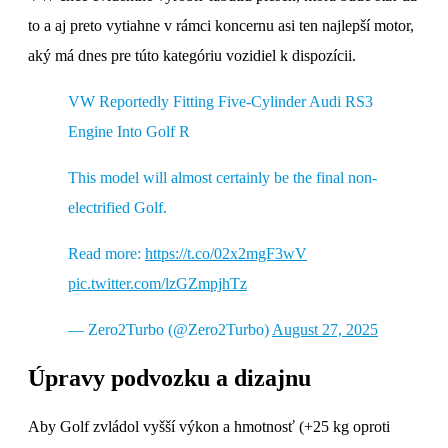
to a aj preto vytiahne v rámci koncernu asi ten najlepší motor,
aký má dnes pre túto kategóriu vozidiel k dispozícii.
VW Reportedly Fitting Five-Cylinder Audi RS3
Engine Into Golf R
This model will almost certainly be the final non-
electrified Golf.
Read more:
https://t.co/02x2mgF3wV
pic.twitter.com/lzGZmpjhTz
— Zero2Turbo (@Zero2Turbo)
August 27, 2025
Úpravy podvozku a dizajnu
Aby Golf zvládol vyšší výkon a hmotnosť (+25 kg oproti