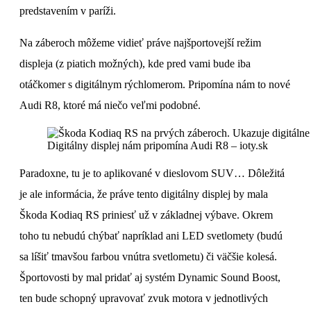
predstavením v paríži.
Na záberoch môžeme vidieť práve najšportovejší režim
displeja (z piatich možných), kde pred vami bude iba
otáčkomer s digitálnym rýchlomerom. Pripomína nám to nové
Audi R8, ktoré má niečo veľmi podobné.
Digitálny displej nám pripomína Audi R8 – ioty.sk
Paradoxne, tu je to aplikované v dieslovom SUV… Dôležitá
je ale informácia, že práve tento digitálny displej by mala
Škoda Kodiaq RS priniesť už v základnej výbave. Okrem
toho tu nebudú chýbať napríklad ani LED svetlomety (budú
sa líšiť tmavšou farbou vnútra svetlometu) či väčšie kolesá.
Športovosti by mal pridať aj systém Dynamic Sound Boost,
ten bude schopný upravovať zvuk motora v jednotlivých