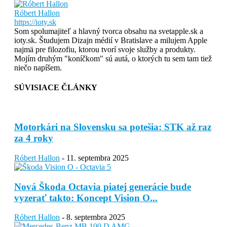
Róbert Hallon
https://ioty.sk
Som spolumajiteľ a hlavný tvorca obsahu na svetapple.sk a
ioty.sk. Študujem Dizajn médií v Bratislave a milujem Apple
najmä pre filozofiu, ktorou tvorí svoje služby a produkty.
Mojím druhým "koníčkom" sú autá, o ktorých tu sem tam tiež
niečo napíšem.
SÚVISIACE ČLÁNKY
Motorkári na Slovensku sa potešia: STK až raz
za 4 roky
Róbert Hallon
-
11. septembra 2025
Nová Škoda Octavia piatej generácie bude
vyzerať takto: Koncept Vision O...
Róbert Hallon
-
8. septembra 2025