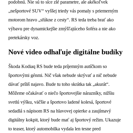
podobnú. Nie sú to síce zlé parametre, ale akékoľvek
„nešportové SUV“ vyššej triedy vás pomaly s priemerným
motorom hravo „sfúkne z cesty“. RS teda treba brať ako
výbavu pre dynamickejšie zmýšľajúceho šoféra a nie ako
pretekársky voz.
Nové video odhaľuje digitálne budíky
Škoda Kodiaq RS bude teda príjemným autíčkom so
športovými génmi. Nič však nebude skrývať a nič nebude
dávať príliš najavo. Bude tu toho skrátka tak „akurát“.
Môžeme očakávať o niečo športovejšie nárazníky, nižšiu
svetlú výšku, väčšie a športovo ladené kolesá, športové
sedadlá s nápisom RS na hlavovej opierke a zaujímavý
digitálny kokpit, ktorý bude mať aj športový režim. Ukazuje
to teaser, ktorý automobilka vydala len tesne pred