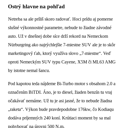
Ostrý hlavne na pohľad
Netreba sa ale príliš skoro radovať. Hoci prídu aj pomerne
slušné výkonnostné parametre, nebude to žiadne závodné
auto. Už v dnešnej dobe síce drží rekord na Nemeckom
Nürburgring ako najrýchlejšie 7-miestne SUV ale je to skôr
marketingový ťah, ktorý využíva slovo „7-miestne“. Veď
oproti Nemeckým SUV typu Cayene, X5M či ML63 AMG
by istotne nemal šancu.
Pod kapotou teda nájdeme Bi-Turbo motor s obsahom 2.0 a
označením BiTDI. Áno, je to diesel, žiaden benzín tu vraj
očakávať nemáme. Už tu je asi jasné, že to nebude žiadna
„raketa“. Výkon bude pravdepodobne 176kw, čo Kodiaqu
dodáva príjemných 240 koní. Krútiaci moment by sa mal
pohybovať na úrovni 500 N.m.