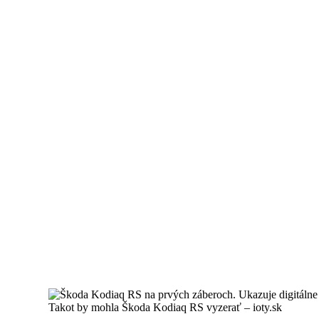
Takot by mohla Škoda Kodiaq RS vyzerať – ioty.sk