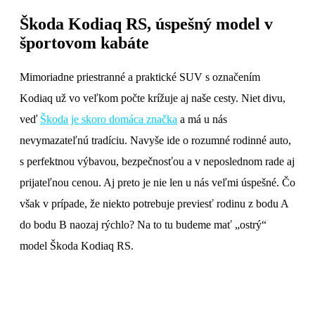
Škoda Kodiaq RS, úspešný model v
športovom kabáte
Mimoriadne priestranné a praktické SUV s označením
Kodiaq už vo veľkom počte krížuje aj naše cesty. Niet divu,
veď
Škoda
je skoro domáca značka
a má u nás
nevymazateľnú tradíciu. Navyše ide o rozumné rodinné auto,
s perfektnou výbavou, bezpečnosťou a v neposlednom rade aj
prijateľnou cenou. Aj preto je nie len u nás veľmi úspešné. Čo
však v prípade, že niekto potrebuje previesť rodinu z bodu A
do bodu B naozaj rýchlo? Na to tu budeme mať „ostrý“
model Škoda Kodiaq RS.