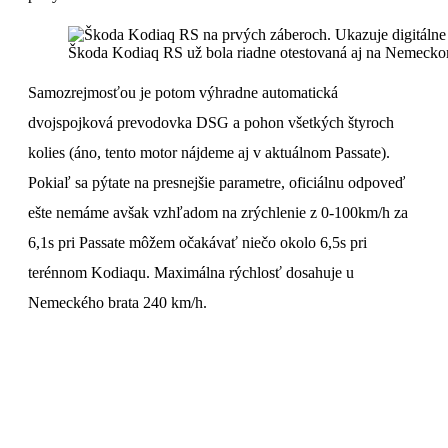
Škoda Kodiaq RS už bola riadne otestovaná aj na Nemecko
Samozrejmosťou je potom výhradne automatická
dvojspojková prevodovka DSG a pohon všetkých štyroch
kolies (áno, tento motor nájdeme aj v aktuálnom Passate).
Pokiaľ sa pýtate na presnejšie parametre, oficiálnu odpoveď
ešte nemáme avšak vzhľadom na zrýchlenie z 0-100km/h za
6,1s pri Passate môžem očakávať niečo okolo 6,5s pri
terénnom Kodiaqu. Maximálna rýchlosť dosahuje u
Nemeckého brata 240 km/h.