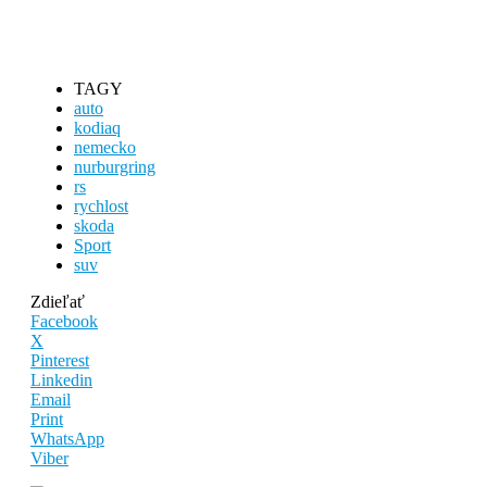
TAGY
auto
kodiaq
nemecko
nurburgring
rs
rychlost
skoda
Sport
suv
Zdieľať
Facebook
X
Pinterest
Linkedin
Email
Print
WhatsApp
Viber