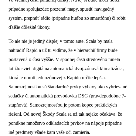
prípadne spolujazdec prezerať mapy, spustiť navigačný
systém, prepnúť rádio (prípadne hudbu zo smartfónu) či robiť
ďalšie dôležité úkony.
To ale nie je jediný displej v tomto aute. Scala by mala
nahradiť Rapid a už tu vidíme, že v hierarchií firmy bude
postavená o čosi vyššie. V spodnej časti stredového tunela
totižto svieti digitálna automatická dvoj-zónová klimatizácia,
ktorá je oproti jednozónovej z Rapidu určite lepšia.
Samozrejmosťou sú štandardné prvky výbavy ako vyhrievané
sedačky či automatická prevodovka DSG (pravdepodobne 7-
stupňová). Samozrejmosťou je potom kopec praktických
riešení. Od novej Škody Scala sa už tak nejako očakáva, že
ponúkne množstvo odkladacích prvkov na nápoje prípadne
iné predmety všade kam vaše oči zamieria.