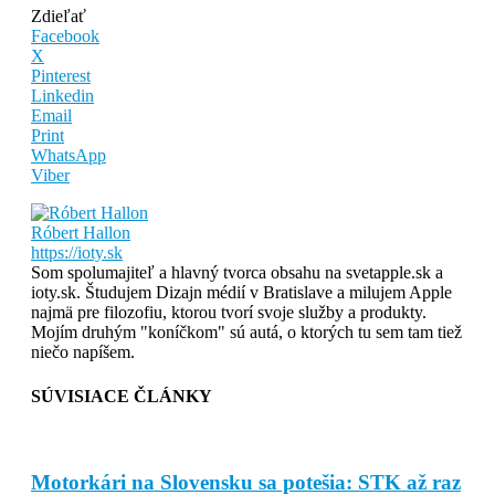
Zdieľať
Facebook
X
Pinterest
Linkedin
Email
Print
WhatsApp
Viber
Róbert Hallon
https://ioty.sk
Som spolumajiteľ a hlavný tvorca obsahu na svetapple.sk a
ioty.sk. Študujem Dizajn médií v Bratislave a milujem Apple
najmä pre filozofiu, ktorou tvorí svoje služby a produkty.
Mojím druhým "koníčkom" sú autá, o ktorých tu sem tam tiež
niečo napíšem.
SÚVISIACE ČLÁNKY
Motorkári na Slovensku sa potešia: STK až raz