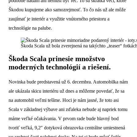
podobne hádam ani nemusí byť reč. To sú skrátka veci, ktoré
Škodou kupujeme ako samozrejmosť. To čo nás už ale môže
zaujímať je interiér a využitie vnútorného priestoru a
technológie na palube.
Škoda Scala už bola zverejnená na takýchto „teaser“ fotkác
Škoda Scala prinesie množstvo
moderných technológií a riešení.
Novinka bude predstavená už 6. decembra. Automobilka nám
ale ukázala skicu interiéru už dnes a môžeme povedať, že sa
na automobil veľmi tešíme. Hoci je nám jasné, že toto asi
Scala v základnej výbave ani zďaleka nebude aj napriek tomu
máme veľké očakávania. V prvom rade bude hlavný bod
tvoriť veľká, 9,2″ dotyková obrazovka centrálne umiestnená
vo vrchnej časti palubnej dosky. Na tej si bude môcť šofér,