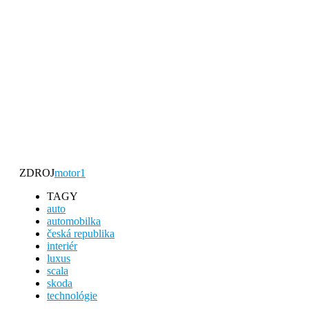
ZDROJ
motor1
TAGY
auto
automobilka
česká republika
interiér
luxus
scala
skoda
technológie