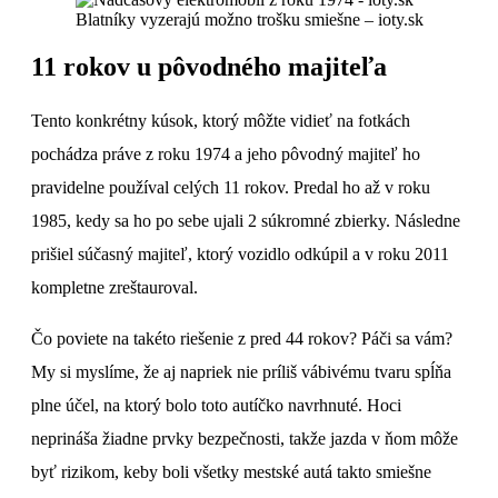
Blatníky vyzerajú možno trošku smiešne – ioty.sk
11 rokov u pôvodného majiteľa
Tento konkrétny kúsok, ktorý môžte vidieť na fotkách
pochádza práve z roku 1974 a jeho pôvodný majiteľ ho
pravidelne používal celých 11 rokov. Predal ho až v roku
1985, kedy sa ho po sebe ujali 2 súkromné zbierky. Následne
prišiel súčasný majiteľ, ktorý vozidlo odkúpil a v roku 2011
kompletne zreštauroval.
Čo poviete na takéto riešenie z pred 44 rokov? Páči sa vám?
My si myslíme, že aj napriek nie príliš vábivému tvaru spĺňa
plne účel, na ktorý bolo toto autíčko navrhnuté. Hoci
neprináša žiadne prvky bezpečnosti, takže jazda v ňom môže
byť rizikom, keby boli všetky mestské autá takto smiešne