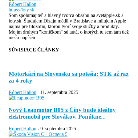
Róbert Hallon
https://ioty.sk
Som spolumajiteľ a hlavný tvorca obsahu na svetapple.sk a
ioty.sk. Študujem Dizajn médií v Bratislave a milujem Apple
najmä pre filozofiu, ktorou tvorí svoje služby a produkty.
Mojím druhým "koníčkom" sú autá, o ktorých tu sem tam tiež
niečo napíšem.
SÚVISIACE ČLÁNKY
Motorkári na Slovensku sa potešia: STK až raz
za 4 roky
Róbert Hallon
-
11. septembra 2025
Nový Leapmotor B05 z Číny bude ideálny
elektromobil pre Slovákov. Ponúkne...
Róbert Hallon
-
9. septembra 2025