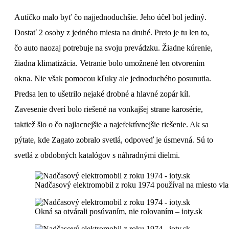
Autíčko malo byť čo najjednoduchšie. Jeho účel bol jediný.
Dostať 2 osoby z jedného miesta na druhé. Preto je tu len to,
čo auto naozaj potrebuje na svoju prevádzku. Žiadne kúrenie,
žiadna klimatizácia. Vetranie bolo umožnené len otvorením
okna. Nie však pomocou kľuky ale jednoduchého posunutia.
Predsa len to ušetrilo nejaké drobné a hlavné zopár kíl.
Zavesenie dverí bolo riešené na vonkajšej strane karosérie,
taktiež šlo o čo najlacnejšie a najefektívnejšie riešenie. Ak sa
pýtate, kde Zagato zobralo svetlá, odpoveď je úsmevná. Sú to
svetlá z obdobných katalógov s náhradnými dielmi.
Nadčasový elektromobil z roku 1974 používal na miesto vlast
Okná sa otvárali posúvaním, nie rolovaním – ioty.sk