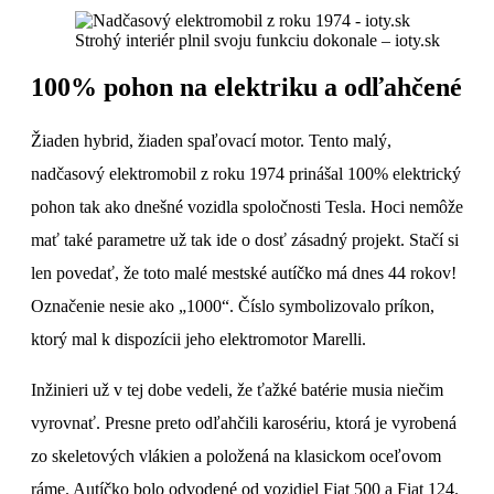
Strohý interiér plnil svoju funkciu dokonale – ioty.sk
100% pohon na elektriku a odľahčené
Žiaden hybrid, žiaden spaľovací motor. Tento malý,
nadčasový elektromobil z roku 1974 prinášal 100% elektrický
pohon tak ako dnešné vozidla spoločnosti Tesla. Hoci nemôže
mať také parametre už tak ide o dosť zásadný projekt. Stačí si
len povedať, že toto malé mestské autíčko má dnes 44 rokov!
Označenie nesie ako „1000“. Číslo symbolizovalo príkon,
ktorý mal k dispozícii jeho elektromotor Marelli.
Inžinieri už v tej dobe vedeli, že ťažké batérie musia niečim
vyrovnať. Presne preto odľahčili karosériu, ktorá je vyrobená
zo skeletových vlákien a položená na klasickom oceľovom
ráme. Autíčko bolo odvodené od vozidiel Fiat 500 a Fiat 124.