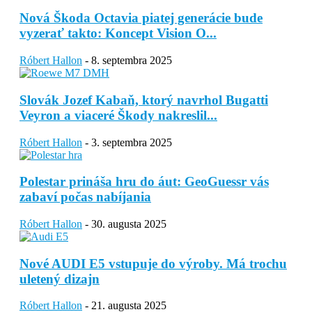
Nová Škoda Octavia piatej generácie bude
vyzerať takto: Koncept Vision O...
Róbert Hallon
-
8. septembra 2025
Slovák Jozef Kabaň, ktorý navrhol Bugatti
Veyron a viaceré Škody nakreslil...
Róbert Hallon
-
3. septembra 2025
Polestar prináša hru do áut: GeoGuessr vás
zabaví počas nabíjania
Róbert Hallon
-
30. augusta 2025
Nové AUDI E5 vstupuje do výroby. Má trochu
uletený dizajn
Róbert Hallon
-
21. augusta 2025