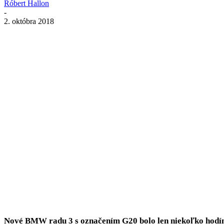
Róbert Hallon
-
2. októbra 2018
Zdieľať
Nové BMW radu 3 s označením G20 bolo len niekoľko hodín d