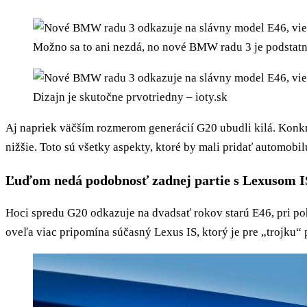
Možno sa to ani nezdá, no nové BMW radu 3 je podstatne
Dizajn je skutočne prvotriedny – ioty.sk
Aj napriek väčším rozmerom generácií G20 ubudli kilá. Konk
nižšie. Toto sú všetky aspekty, ktoré by mali pridať automobil
Ľuďom nedá podobnosť zadnej partie s Lexusom I
Hoci spredu G20 odkazuje na dvadsať rokov starú E46, pri p
oveľa viac pripomína súčasný Lexus IS, ktorý je pre „trojku