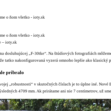
 – ioty.sk
o na dosluhujúcej „F-30tke“. Na štúdiových fotografiách môžem
, že tatko nakonfigurovaná vyzerá omnoho lepšie ako klasický p
le pribralo
 svojej „robustnosti“ v skutočných číslach je to úplne iné. Nov
 výsledných 4709 mm. Ak prirátame ani nie 7 centimetrov, už sm