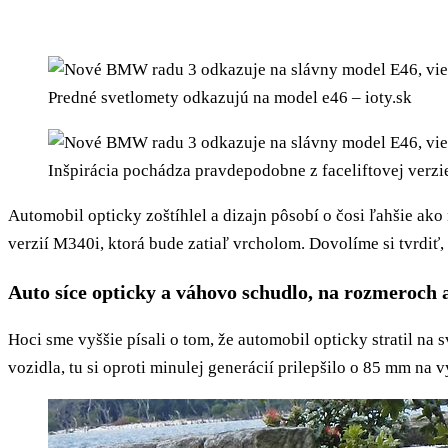
Predné svetlomety odkazujú na model e46 – ioty.sk
Inšpirácia pochádza pravdepodobne z faceliftovej verzie
Automobil opticky zoštíhlel a dizajn pôsobí o čosi ľahšie ak
verzií M340i, ktorá bude zatiaľ vrcholom. Dovolíme si tvrdiť
Auto síce opticky a váhovo schudlo, na rozmeroch a
Hoci sme vyššie písali o tom, že automobil opticky stratil na
vozidla, tu si oproti minulej generácií prilepšilo o 85 mm na