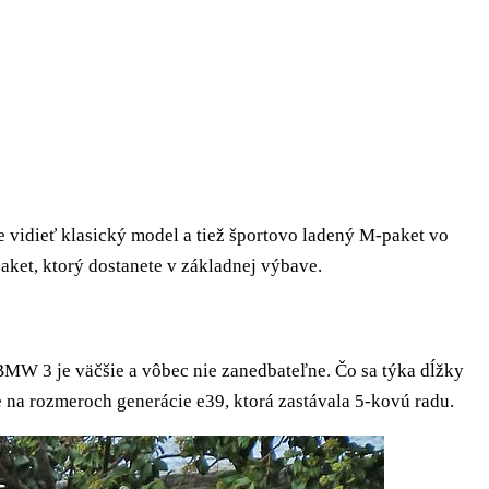
e vidieť klasický model a tiež športovo ladený M-paket vo
aket, ktorý dostanete v základnej výbave.
é BMW 3 je väčšie a vôbec nie zanedbateľne. Čo sa týka dĺžky
e na rozmeroch generácie e39, ktorá zastávala 5-kovú radu.