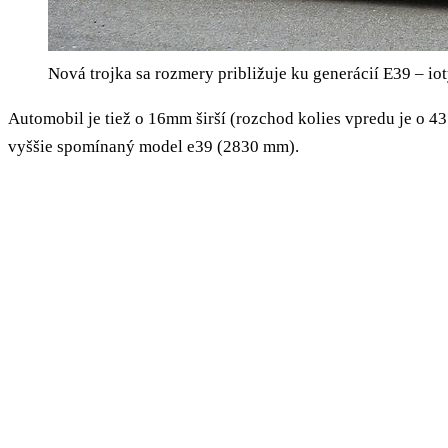
Nová trojka sa rozmery približuje ku generácií E39 – iot
Automobil je tiež o 16mm širší (rozchod kolies vpredu je o 4
vyššie spomínaný model e39 (2830 mm).