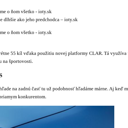
 dlhšie ako jeho predchodca – ioty.sk
rétne 55 kíl vďaka použitiu novej platformy CLAR. Tá využíva
u na športovosti.
S
ohľade na zadnú časť tu už podobnosť hľadáme márne. Aj keď m
“ priamym konkurentom.