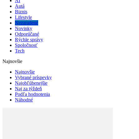
AI
Autá
Biznis
Lifestyle
Nezaradené
Novinky
Odporúčané
Rýchle správy
Spoločnosť
Tech
Najnovšie
Najnovšie
Vybrané príspevky
Najobľúbenejšie
Naj za týždeň
Podľa hodnotenia
Náhodné