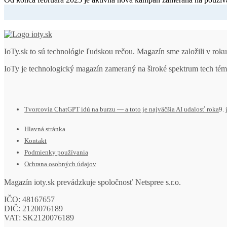
IoTy.sk to sú technológie ľudskou rečou. Magazín sme založili v ro
IoTy je technologický magazín zameraný na široké spektrum tech tém
Tvorcovia ChatGPT idú na burzu — a toto je najväčšia AI udalosť roka
9.
Hlavná stránka
Kontakt
Podmienky používania
Ochrana osobných údajov
Magazín ioty.sk prevádzkuje spoločnosť Netspree s.r.o.
IČO: 48167657
DIČ: 2120076189
VAT: SK2120076189