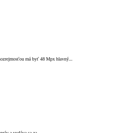
amozrejmosťou má byť 48 Mpx hlavný...
ráv a vydáva sa za...