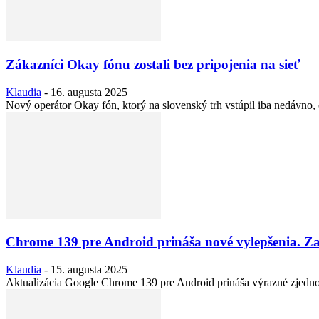
Zákazníci Okay fónu zostali bez pripojenia na sieť
Klaudia
-
16. augusta 2025
Nový operátor Okay fón, ktorý na slovenský trh vstúpil iba nedávno, če
Chrome 139 pre Android prináša nové vylepšenia. Z
Klaudia
-
15. augusta 2025
Aktualizácia Google Chrome 139 pre Android prináša výrazné zjednod