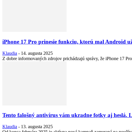
iPhone 17 Pro prinesie funkciu, ktorú mal Android u
Klaudia
-
14. augusta 2025
Z dobre informovaných zdrojov prichádzajú správy, že iPhone 17 Pro
Tento falošný antivírus vám ukradne fotky aj heslá
Klaudia
-
13. augusta 2025
Od konca februára 2025 je aktívna nová kampaň zameraná na používa