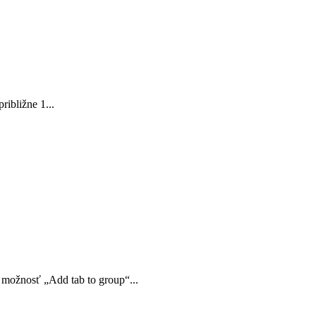
ribližne 1...
 možnosť „Add tab to group“...