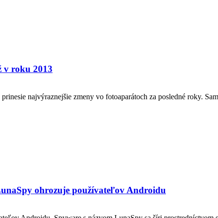
ž v roku 2013
 prinesie najvýraznejšie zmeny vo fotoaparátoch za posledné roky. S
. LunaSpy ohrozuje používateľov Androidu
teľov Androidu. Spyware s názvom LunaSpy sa šíri prostredníctvom sp