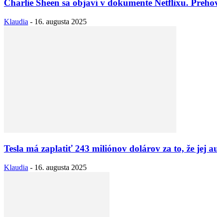
Charlie Sheen sa objaví v dokumente Netflixu. Prehovo
Klaudia
-
16. augusta 2025
Tesla má zaplatiť 243 miliónov dolárov za to, že jej a
Klaudia
-
16. augusta 2025