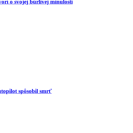
rí o svojej búrlivej minulosti
utopilot spôsobil smrť