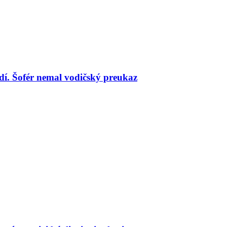
udí. Šofér nemal vodičský preukaz