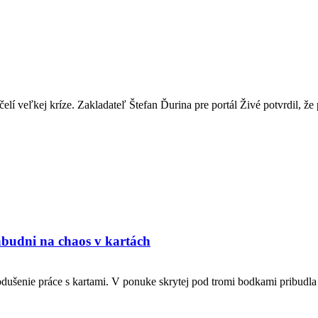
lí veľkej kríze. Zakladateľ Štefan Ďurina pre portál Živé potvrdil, že p
abudni na chaos v kartách
ušenie práce s kartami. V ponuke skrytej pod tromi bodkami pribudla