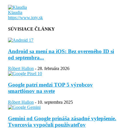
Klaudia
https://www.ioty.sk
SÚVISIACE ČLÁNKY
Android sa mení na iOS: Bez overeného ID si
od septembra...
Róbert Hallon
-
28. februára 2026
Google patrí medzi TOP 5 výrobcov
smartfónov na svete
Róbert Hallon
-
10. septembra 2025
Gemini od Google prináša zásadné vylepšenie.
Tvorcovia vypočuli používateľov