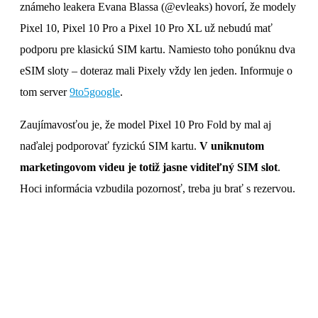
známeho leakera Evana Blassa (@evleaks) hovorí, že modely
Pixel 10, Pixel 10 Pro a Pixel 10 Pro XL už nebudú mať
podporu pre klasickú SIM kartu. Namiesto toho ponúknu dva
eSIM sloty – doteraz mali Pixely vždy len jeden. Informuje o
tom server
9to5google
.
Zaujímavosťou je, že model Pixel 10 Pro Fold by mal aj
naďalej podporovať fyzickú SIM kartu.
V uniknutom
marketingovom videu je totiž jasne viditeľný SIM slot
.
Hoci informácia vzbudila pozornosť, treba ju brať s rezervou.