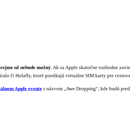
 zrejme už nebude možný
. Ak sa Apple skutočne rozhodne zavie
alo či Holafly, ktoré ponúkajú virtuálne SIM karty pre cestova
ciálnom Apple evente
s názvom „Awe Dropping“, kde budú preds