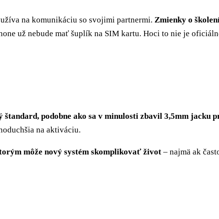
využíva na komunikáciu so svojimi partnermi.
Zmienky o školení
iPhone už nebude mať šuplík na SIM kartu. Hoci to nie je oficiá
ý štandard, podobne ako sa v minulosti zbavil 3,5mm jacku p
dnoduchšia na aktiváciu.
, ktorým môže nový systém skomplikovať život
– najmä ak často