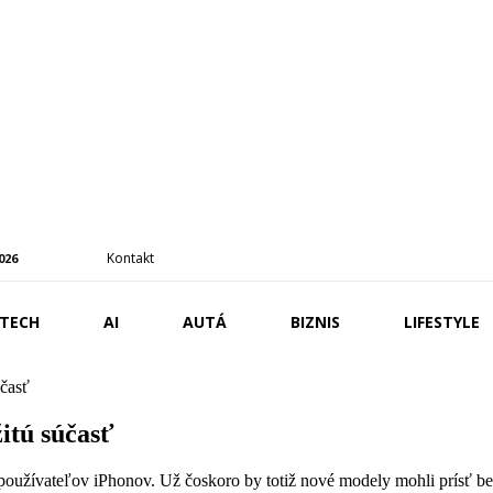
Kontakt
2026
TECH
AI
AUTÁ
BIZNIS
LIFESTYLE
účasť
itú súčasť
používateľov iPhonov. Už čoskoro by totiž nové modely mohli prísť be