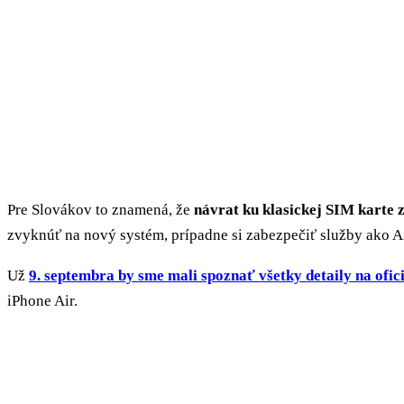
Pre Slovákov to znamená, že
návrat ku klasickej SIM karte
zvyknúť na nový systém, prípadne si zabezpečiť služby ako Air
Už
9. septembra by sme mali spoznať všetky detaily na ofi
iPhone Air.