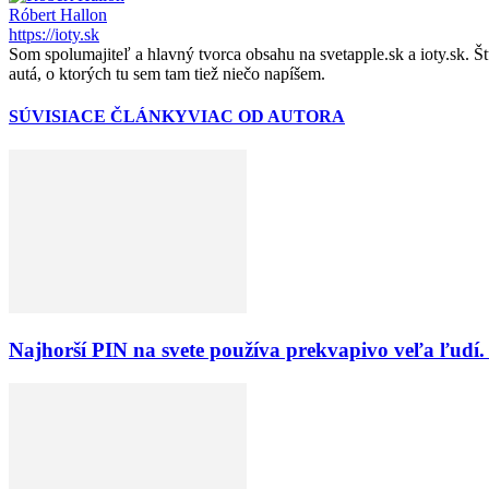
Róbert Hallon
https://ioty.sk
Som spolumajiteľ a hlavný tvorca obsahu na svetapple.sk a ioty.sk. 
autá, o ktorých tu sem tam tiež niečo napíšem.
SÚVISIACE ČLÁNKY
VIAC OD AUTORA
Najhorší PIN na svete používa prekvapivo veľa ľudí.