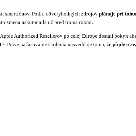
ínii smartfónov. Podľa dôveryhodných zdrojov
plánuje pri toh
táto zmena uskutočnila už pred troma rokmi.
 Apple Authorized Resellerov po celej Európe dostali pokyn a
 17. Práve načasovanie školenia nasvedčuje tomu, že
pôjde o r