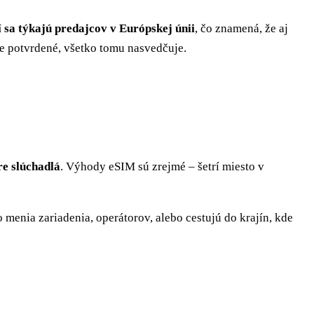
 sa týkajú predajcov v Európskej únii
, čo znamená, že aj
lne potvrdené, všetko tomu nasvedčuje.
re slúchadlá
. Výhody eSIM sú zrejmé – šetrí miesto v
 menia zariadenia, operátorov, alebo cestujú do krajín, kde