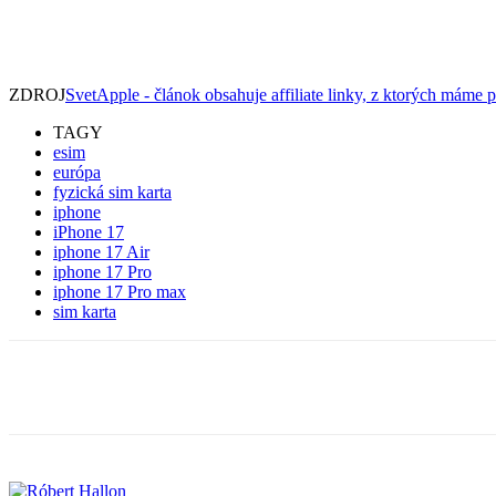
ZDROJ
SvetApple - článok obsahuje affiliate linky, z ktorých máme p
TAGY
esim
európa
fyzická sim karta
iphone
iPhone 17
iphone 17 Air
iphone 17 Pro
iphone 17 Pro max
sim karta
Zdieľať