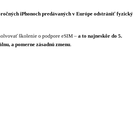
toročných iPhonoch predávaných v Európe odstrániť fyzický
bsolvovať školenie o podpore eSIM –
a to najneskôr do 5.
eálnu, a pomerne zásadnú zmenu
.