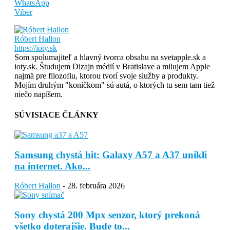
WhatsApp
Viber
Róbert Hallon
https://ioty.sk
Som spolumajiteľ a hlavný tvorca obsahu na svetapple.sk a
ioty.sk. Študujem Dizajn médií v Bratislave a milujem Apple
najmä pre filozofiu, ktorou tvorí svoje služby a produkty.
Mojím druhým "koníčkom" sú autá, o ktorých tu sem tam tiež
niečo napíšem.
SÚVISIACE ČLÁNKY
Samsung chystá hit: Galaxy A57 a A37 unikli
na internet. Ako...
Róbert Hallon
-
28. februára 2026
Sony chystá 200 Mpx senzor, ktorý prekoná
všetko doterajšie. Bude to...