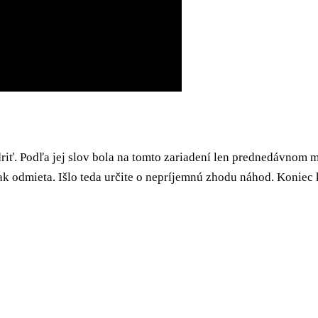
driť. Podľa jej slov bola na tomto zariadení len prednedávnom
šak odmieta. Išlo teda určite o nepríjemnú zhodu náhod. Koniec 