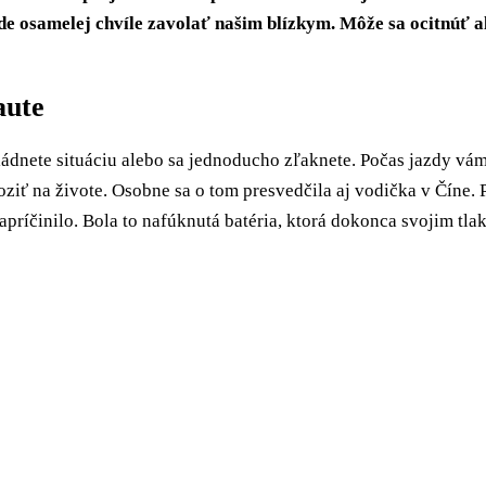
ade osamelej chvíle zavolať našim blízkym. Môže sa ocitnúť
aute
ádnete situáciu alebo sa jednoducho zľaknete. Počas jazdy vá
roziť na živote. Osobne sa o tom presvedčila aj vodička v Číne
 zapríčinilo. Bola to nafúknutá batéria, ktorá dokonca svojim t