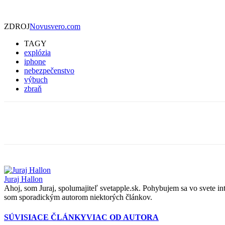
ZDROJ
Novusvero.com
TAGY
explózia
iphone
nebezpečenstvo
výbuch
zbraň
Zdieľať
Juraj Hallon
Ahoj, som Juraj, spolumajiteľ svetapple.sk. Pohybujem sa vo svete i
som sporadickým autorom niektorých článkov.
SÚVISIACE ČLÁNKY
VIAC OD AUTORA