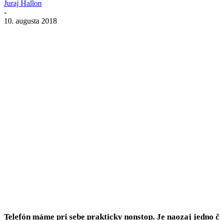
Juraj Hallon
-
10. augusta 2018
Zdieľať
Telefón máme pri sebe prakticky nonstop. Je naozaj jedno č