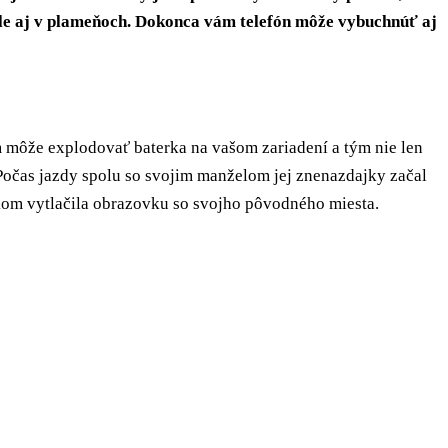
 ale aj v plameňoch. Dokonca vám telefón môže vybuchnúť aj
m môže explodovať baterka na vašom zariadení a tým nie len
. Počas jazdy spolu so svojim manželom jej znenazdajky začal
lakom vytlačila obrazovku so svojho pôvodného miesta.