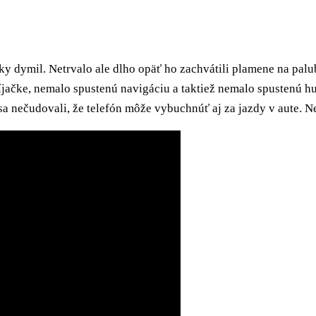
ahky dymil. Netrvalo ale dlho opäť ho zachvátili plamene na pa
íjačke, nemalo spustenú navigáciu a taktiež nemalo spustenú h
 nečudovali, že telefón môže vybuchnúť aj za jazdy v aute. Ne