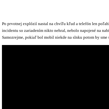
Po prvotnej explózií nastal na chvíľu kľud a telefón len poľ
incidentu so zariadením nikto nehral, nebolo napojené na nab
Samozrejme, pokiaľ bol mobil niekde na slnku potom by sme sa