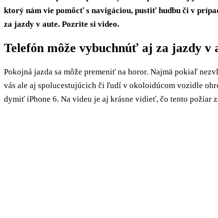
ktorý nám vie pomôcť s navigáciou, pustiť hudbu či v príp
za jazdy v aute. Pozrite si video.
Telefón môže vybuchnúť aj za jazdy v 
Pokojná jazda sa môže premeniť na horor. Najmä pokiaľ nezvl
vás ale aj spolucestujúcich či ľudí v okoloidúcom vozidle oh
dymiť iPhone 6. Na videu je aj krásne vidieť, čo tento požiar