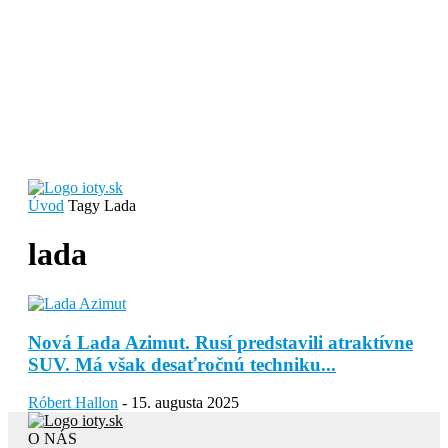
Úvod
Tagy
Lada
lada
Nová Lada Azimut. Rusí predstavili atraktívne
SUV. Má však desaťročnú techniku...
Róbert Hallon
-
15. augusta 2025
O NÁS