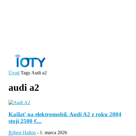
Úvod
Tagy
Audi a2
audi a2
Kašlať na elektromobil. Audi A2 z roku 2004
stojí 2500 €...
Róbert Hallon
-
1. marca 2026