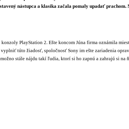
dstavený nástupca a klasika začala pomaly upadať prachom. 
konzoly PlayStation 2. Ešte koncom Júna firma oznámila miest
 vyplniť túto žiadosť, spoločnosť Sony im ešte zariadenia oprav
ožno stále nájdu takí ľudia, ktorí si ho zapnú a zahrajú si na 