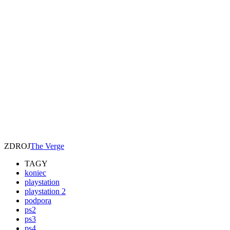
ZDROJ
The Verge
TAGY
koniec
playstation
playstation 2
podpora
ps2
ps3
ps4