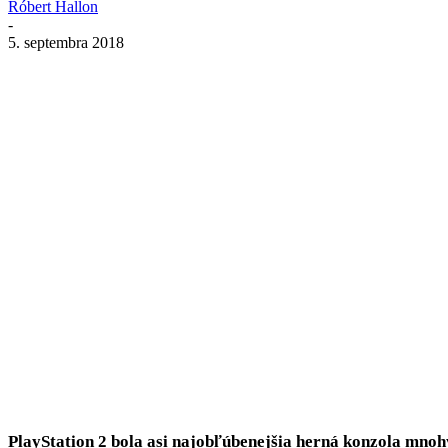
Róbert Hallon
-
5. septembra 2018
Zdieľať
PlayStation 2 bola asi najobľúbenejšia herná konzola mnoh