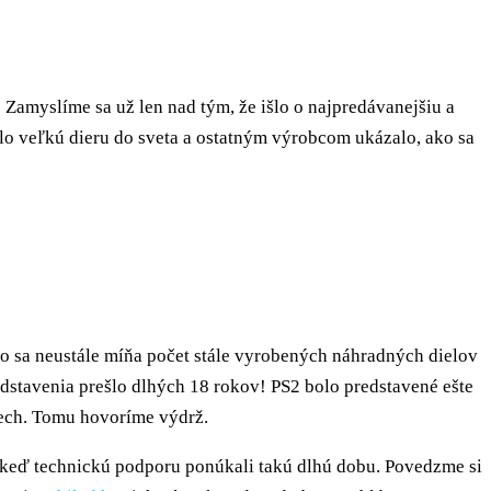
 Zamyslíme sa už len nad tým, že išlo o najpredávanejšiu a
ilo veľkú dieru do sveta a ostatným výrobcom ukázalo, ako sa
 sa neustále míňa počet stále vyrobených náhradných dielov
edstavenia prešlo dlhých 18 rokov! PS2 bolo predstavené ešte
pech. Tomu hovoríme výdrž.
i, keď technickú podporu ponúkali takú dlhú dobu. Povedzme si