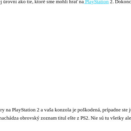
j úrovni ako tie, ktoré sme mohli hrať na
PlayStation
2. Dokonc
hry na PlayStation 2 a vaša konzola je poškodená, prípadne ste ju
chádza obrovský zoznam titul ešte z PS2. Nie sú tu všetky ale 