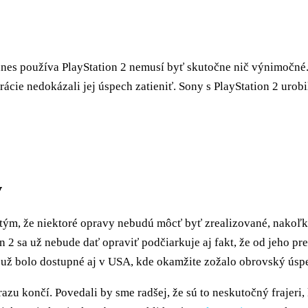
odnes používa PlayStation 2 nemusí byť skutočne nič výnimočné.
ácie nedokázali jej úspech zatieniť. Sony s PlayStation 2 urob
v
ým, že niektoré opravy nebudú môcť byť zrealizované, nakoľko
 2 sa už nebude dať opraviť podčiarkuje aj fakt, že od jeho pr
) už bolo dostupné aj v USA, kde okamžite zožalo obrovský ús
razu končí. Povedali by sme radšej, že sú to neskutočný frajer