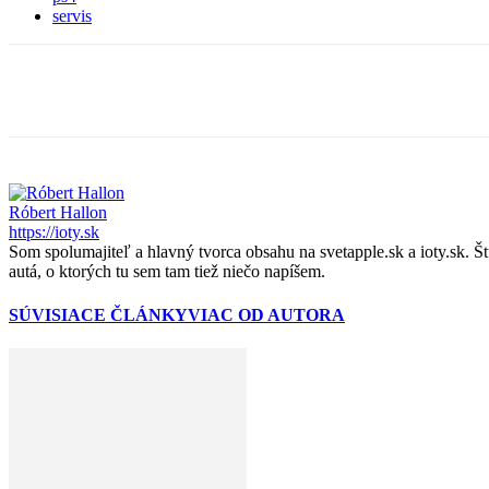
servis
Zdieľať
Róbert Hallon
https://ioty.sk
Som spolumajiteľ a hlavný tvorca obsahu na svetapple.sk a ioty.sk. 
autá, o ktorých tu sem tam tiež niečo napíšem.
SÚVISIACE ČLÁNKY
VIAC OD AUTORA