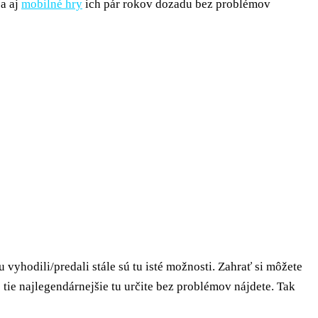
a aj
mobilné hry
ich pár rokov dozadu bez problémov
 vyhodili/predali stále sú tu isté možnosti. Zahrať si môžete
tie najlegendárnejšie tu určite bez problémov nájdete. Tak