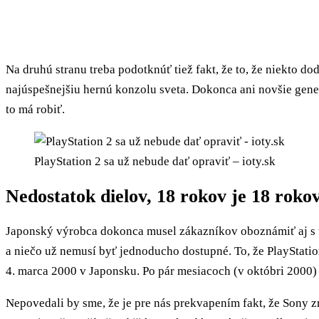
Na druhú stranu treba podotknúť tiež fakt, že to, že niekto d
najúspešnejšiu hernú konzolu sveta. Dokonca ani novšie gener
to má robiť.
PlayStation 2 sa už nebude dať opraviť – ioty.sk
Nedostatok dielov, 18 rokov je 18 roko
Japonský výrobca dokonca musel zákazníkov oboznámiť aj s t
a niečo už nemusí byť jednoducho dostupné. To, že PlayStation
4. marca 2000 v Japonsku. Po pár mesiacoch (v októbri 2000
Nepovedali by sme, že je pre nás prekvapením fakt, že Sony z