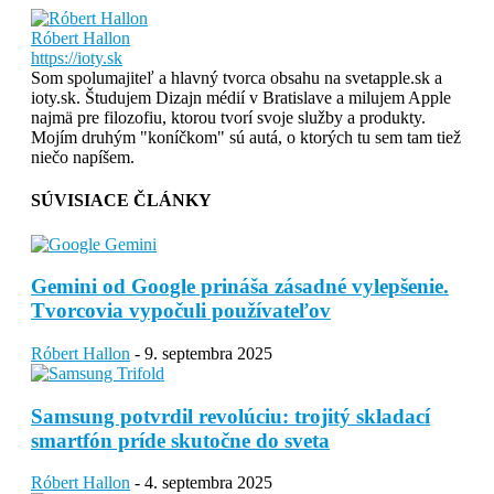
Róbert Hallon
https://ioty.sk
Som spolumajiteľ a hlavný tvorca obsahu na svetapple.sk a
ioty.sk. Študujem Dizajn médií v Bratislave a milujem Apple
najmä pre filozofiu, ktorou tvorí svoje služby a produkty.
Mojím druhým "koníčkom" sú autá, o ktorých tu sem tam tiež
niečo napíšem.
SÚVISIACE ČLÁNKY
Gemini od Google prináša zásadné vylepšenie.
Tvorcovia vypočuli používateľov
Róbert Hallon
-
9. septembra 2025
Samsung potvrdil revolúciu: trojitý skladací
smartfón príde skutočne do sveta
Róbert Hallon
-
4. septembra 2025