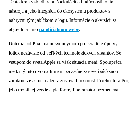
Tento krok vzbudil vlnu špekulácií o budúcnosti tohto
nástroja a jeho integrácii do ekosystému produktov s
nahryznutým jabĺčkom v logu. Informácie o akvizícii sa
objavili priamo
na oficiálnom webe
.
Doteraz bol Pixelmator synonymom pre kvalitné úpravy
fotiek nezávisle od veľkých technologických gigantov. So
vstupom do sveta Apple sa však situácia mení. Spolupráca
medzi týmito dvoma firmami sa začne zároveň súčasnou
zárukou, že aspoň nateraz zostáva funkčnosť Pixelmatora Pro,
jeho mobilnej verzie a platformy Photomator nezmenená.