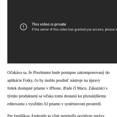
Očakáva sa, že Pixelmator bude postupne zakomponovaný do
aplikácie Fotky, čo by mohlo posilniť nástroje na úpravy
fotiek dostupné priamo v iPhone, iPade či Macu. Zákazníci s
týmito produktami sa vďaka tomu dostanú ku plynulejšiemu
editovaniu s využitím AI priamo v systémovom prostredí.
Pre fanúšikov Androidu to však neprináša pozitívne správy.