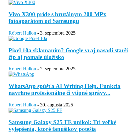
Vivo X300 príde s brutálnym 200 MPx
fotoaparátom od Samsungu
Róbert Hallon
-
3. septembra 2025
Pixel 10a sklamaním? Google vraj nasadí starší
čip aj pomalé úložisko
Róbert Hallon
-
2. septembra 2025
WhatsApp spúšťa AI Writing Help. Funkcia
navrhne profesionálne či vtipné správy...
Róbert Hallon
-
30. augusta 2025
Samsung Galaxy S25 FE unikol: Tri veľké
vylepšenia, ktoré fanúšikov potešia