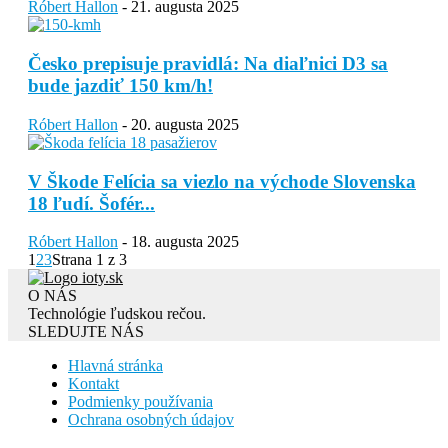
Róbert Hallon
-
21. augusta 2025
Česko prepisuje pravidlá: Na diaľnici D3 sa
bude jazdiť 150 km/h!
Róbert Hallon
-
20. augusta 2025
V Škode Felícia sa viezlo na východe Slovenska
18 ľudí. Šofér...
Róbert Hallon
-
18. augusta 2025
1
2
3
Strana 1 z 3
O NÁS
Technológie ľudskou rečou.
SLEDUJTE NÁS
Hlavná stránka
Kontakt
Podmienky používania
Ochrana osobných údajov