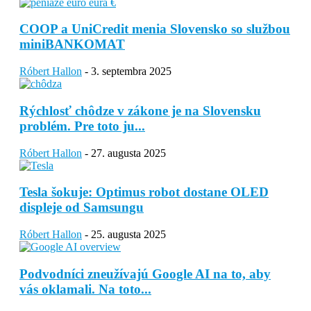
COOP a UniCredit menia Slovensko so službou
miniBANKOMAT
Róbert Hallon
-
3. septembra 2025
Rýchlosť chôdze v zákone je na Slovensku
problém. Pre toto ju...
Róbert Hallon
-
27. augusta 2025
Tesla šokuje: Optimus robot dostane OLED
displeje od Samsungu
Róbert Hallon
-
25. augusta 2025
Podvodníci zneužívajú Google AI na to, aby
vás oklamali. Na toto...