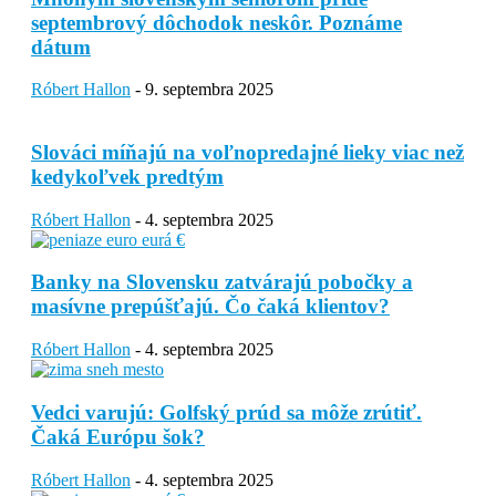
septembrový dôchodok neskôr. Poznáme
dátum
Róbert Hallon
-
9. septembra 2025
Slováci míňajú na voľnopredajné lieky viac než
kedykoľvek predtým
Róbert Hallon
-
4. septembra 2025
Banky na Slovensku zatvárajú pobočky a
masívne prepúšťajú. Čo čaká klientov?
Róbert Hallon
-
4. septembra 2025
Vedci varujú: Golfský prúd sa môže zrútiť.
Čaká Európu šok?
Róbert Hallon
-
4. septembra 2025