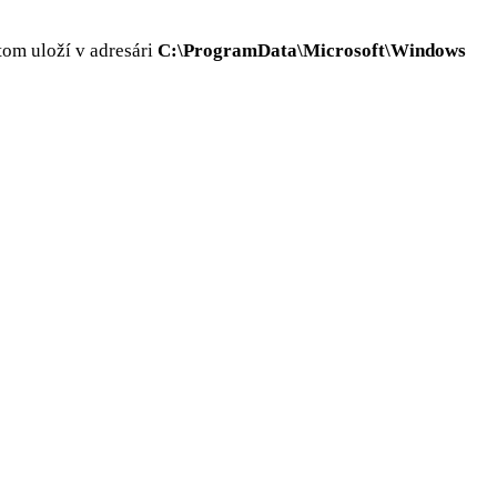
tom uloží v adresári
C:\ProgramData\Microsoft\Windows