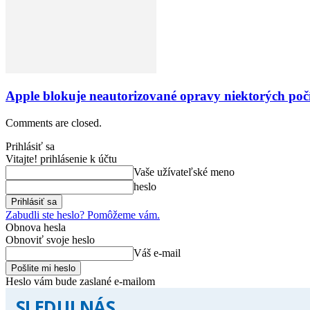
Apple blokuje neautorizované opravy niektorých počí
Comments are closed.
Prihlásiť sa
Vitajte! prihlásenie k účtu
Vaše užívateľské meno
heslo
Zabudli ste heslo? Pomôžeme vám.
Obnova hesla
Obnoviť svoje heslo
Váš e-mail
Heslo vám bude zaslané e-mailom
SLEDUJ NÁS