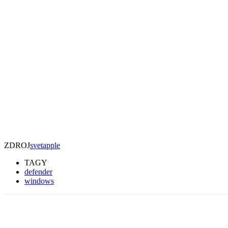
ZDROJ
svetapple
TAGY
defender
windows
Zdieľať