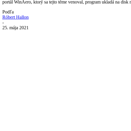
portál WinAero, ktorý sa tejto téme venoval, program ukladá na disk
Podľa
Róbert Hallon
-
25. mája 2021
Zdieľať