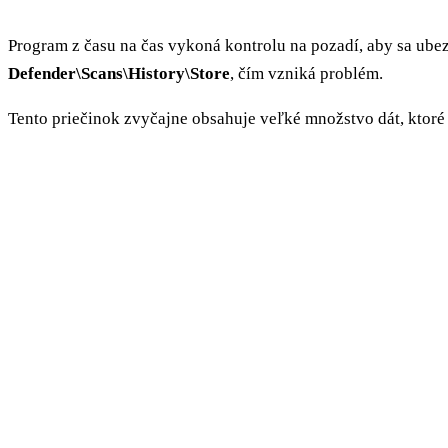
Program z času na čas vykoná kontrolu na pozadí, aby sa ubez
Defender\Scans\History\Store
, čím vzniká problém.
Tento priečinok zvyčajne obsahuje veľké množstvo dát, ktoré z