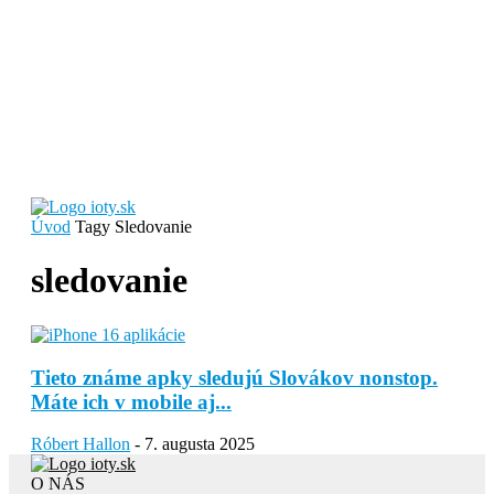
Úvod
Tagy
Sledovanie
sledovanie
Tieto známe apky sledujú Slovákov nonstop.
Máte ich v mobile aj...
Róbert Hallon
-
7. augusta 2025
O NÁS