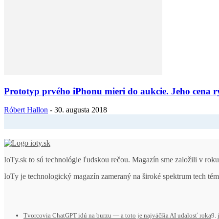
Prototyp prvého iPhonu mieri do aukcie. Jeho cena rý
Róbert Hallon
-
30. augusta 2018
IoTy.sk to sú technológie ľudskou rečou. Magazín sme založili v ro
IoTy je technologický magazín zameraný na široké spektrum tech tém
Tvorcovia ChatGPT idú na burzu — a toto je najväčšia AI udalosť roka
9.