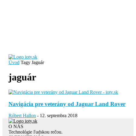
Úvod
Tagy
Jaguár
jaguár
Navigácia pre veterány od Jaguar Land Rover
Róbert Hallon
-
12. septembra 2018
O NÁS
Technológie ľudskou rečou.