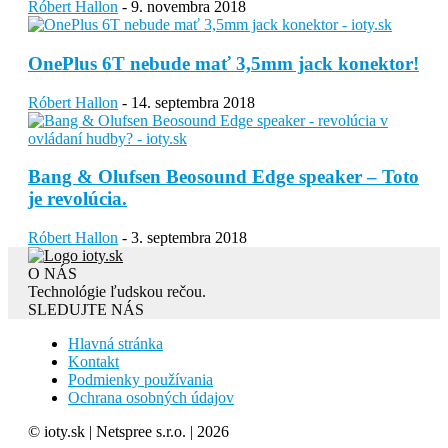
Róbert Hallon
-
9. novembra 2018
OnePlus 6T nebude mať 3,5mm jack konektor!
Róbert Hallon
-
14. septembra 2018
Bang & Olufsen Beosound Edge speaker – Toto
je revolúcia.
Róbert Hallon
-
3. septembra 2018
O NÁS
Technológie ľudskou rečou.
SLEDUJTE NÁS
Hlavná stránka
Kontakt
Podmienky používania
Ochrana osobných údajov
© ioty.sk | Netspree s.r.o. | 2026