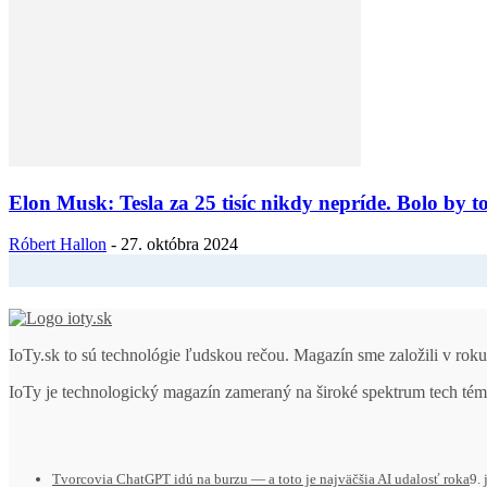
Elon Musk: Tesla za 25 tisíc nikdy nepríde. Bolo by to
Róbert Hallon
-
27. októbra 2024
IoTy.sk to sú technológie ľudskou rečou. Magazín sme založili v ro
IoTy je technologický magazín zameraný na široké spektrum tech tém
Tvorcovia ChatGPT idú na burzu — a toto je najväčšia AI udalosť roka
9.