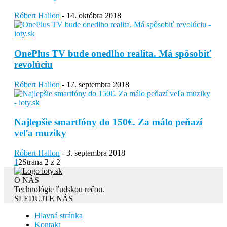
Róbert Hallon
-
14. októbra 2018
OnePlus TV bude onedlho realita. Má spôsobiť
revolúciu
Róbert Hallon
-
17. septembra 2018
Najlepšie smartfóny do 150€. Za málo peňazí
veľa muziky
Róbert Hallon
-
3. septembra 2018
1
2
Strana 2 z 2
O NÁS
Technológie ľudskou rečou.
SLEDUJTE NÁS
Hlavná stránka
Kontakt