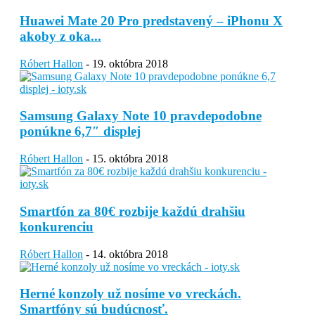
Huawei Mate 20 Pro predstavený – iPhonu X
akoby z oka...
Róbert Hallon
-
19. októbra 2018
Samsung Galaxy Note 10 pravdepodobne
ponúkne 6,7″ displej
Róbert Hallon
-
15. októbra 2018
Smartfón za 80€ rozbije každú drahšiu
konkurenciu
Róbert Hallon
-
14. októbra 2018
Herné konzoly už nosíme vo vreckách.
Smartfóny sú budúcnosť.