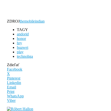
ZDROJ
themobileindian
TAGY
andorid
honor
hry
huawei
play
technoliga
Zdieľať
Facebook
X
Pinterest
Linkedin
Email
Print
WhatsApp
Viber