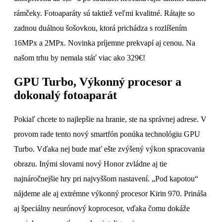
rámčeky. Fotoaparáty sú taktiež veľmi kvalitné. Rátajte so
zadnou duálnou šošovkou, ktorá prichádza s rozlíšením
16MPx a 2MPx. Novinka príjemne prekvapí aj cenou. Na
našom trhu by nemala stáť viac ako 329€!
GPU Turbo, Výkonný procesor a
dokonalý fotoaparát
Pokiaľ chcete to najlepšie na hranie, ste na správnej adrese. V
provom rade tento nový smartfón ponúka technológiu GPU
Turbo. Vďaka nej bude mať ešte zvýšený výkon spracovania
obrazu. Inými slovami nový Honor zvládne aj tie
najnáročnejšie hry pri najvyššom nastavení. „Pod kapotou“
nájdeme ale aj extrémne výkonný procesor Kirin 970. Prináša
aj špeciálny neurónový koprocesor, vďaka čomu dokáže