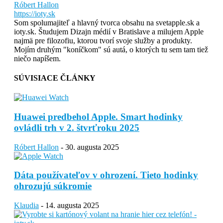
Róbert Hallon
https://ioty.sk
Som spolumajiteľ a hlavný tvorca obsahu na svetapple.sk a
ioty.sk. Študujem Dizajn médií v Bratislave a milujem Apple
najmä pre filozofiu, ktorou tvorí svoje služby a produkty.
Mojím druhým "koníčkom" sú autá, o ktorých tu sem tam tiež
niečo napíšem.
SÚVISIACE ČLÁNKY
Huawei predbehol Apple. Smart hodinky
ovládli trh v 2. štvrťroku 2025
Róbert Hallon
-
30. augusta 2025
Dáta používateľov v ohrození. Tieto hodinky
ohrozujú súkromie
Klaudia
-
14. augusta 2025