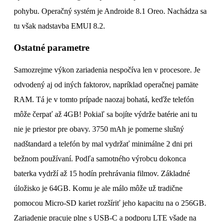
pohybu. Operačný systém je Androide 8.1 Oreo. Nachádza sa
tu však nadstavba EMUI 8.2.
Ostatné parametre
Samozrejme výkon zariadenia nespočíva len v procesore. Je
odvodený aj od iných faktorov, napríklad operačnej pamäte
RAM. Tá je v tomto prípade naozaj bohatá, keďže telefón
môže čerpať až 4GB! Pokiaľ sa bojíte výdrže batérie ani tu
nie je priestor pre obavy. 3750 mAh je pomerne slušný
nadštandard a telefón by mal vydržať minimálne 2 dni pri
bežnom používaní. Podľa samotného výrobcu dokonca
baterka vydrží až 15 hodín prehrávania filmov. Základné
úložisko je 64GB. Komu je ale málo môže už tradične
pomocou Micro-SD kariet rozšíriť jeho kapacitu na o 256GB.
Zariadenie pracuje plne s USB-C a podporu LTE všade na