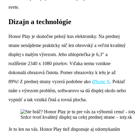
svete.
Dizajn a technológie
Honor Play je skutočne pekný kus elektroniky. Na prednej
strane nenájdeme prakticky nič len obrovský a veľmi kvalitný
displej s malým výrezom. Jeho uhlopriečka je 6,3″ a
rozlíšenie 2340 x 1080 pixelov. Vďaka nemu vznikne
dokonalá obrazová čistota. Pomer obrazovky k telu je až
89%! Z prednej strany vyzerá podobne ako
iPhone X
. Pokiaľ
máte s výrezom problém, softwarovo sa dá displej okolo neho
vypnúť a tak vzniká čistá a rovná plocha.
Srdce tvorí kvalitný displej na celej prednej strane – ioty.sk
Je to len na vás. Honor Play tiež disponuje aj odomykaním