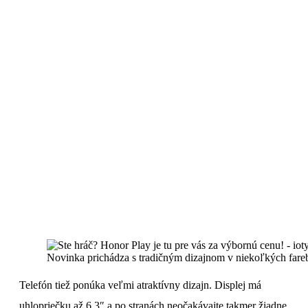
Novinka prichádza s tradičným dizajnom v niekoľkých fareb
Telefón tiež ponúka veľmi atraktívny dizajn. Displej má
uhlopriečku až 6,3″ a po stranách neočakávajte takmer žiadne