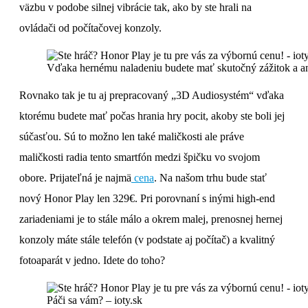
väzbu v podobe silnej vibrácie tak, ako by ste hrali na
ovládači od počítačovej konzoly.
Vďaka hernému naladeniu budete mať skutočný zážitok a ani 
Rovnako tak je tu aj prepracovaný „3D Audiosystém“ vďaka
ktorému budete mať počas hrania hry pocit, akoby ste boli jej
súčasťou. Sú to možno len také maličkosti ale práve
maličkosti radia tento smartfón medzi špičku vo svojom
obore. Prijateľná je najmä
cena
. Na našom trhu bude stať
nový Honor Play len 329€. Pri porovnaní s inými high-end
zariadeniami je to stále málo a okrem malej, prenosnej hernej
konzoly máte stále telefón (v podstate aj počítač) a kvalitný
fotoaparát v jedno. Idete do toho?
Páči sa vám? – ioty.sk