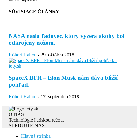
SÚVISIACE ČLÁNKY
NASA našla ľadovec, ktorý vyzerá akoby bol
odkrojený nožom.
Róbert Hallon
-
29. októbra 2018
SpaceX BFR – Elon Musk nám dáva bližší
pohľad.
Róbert Hallon
-
17. septembra 2018
O NÁS
Technológie ľudskou rečou.
SLEDUJTE NÁS
Hlavná stránka