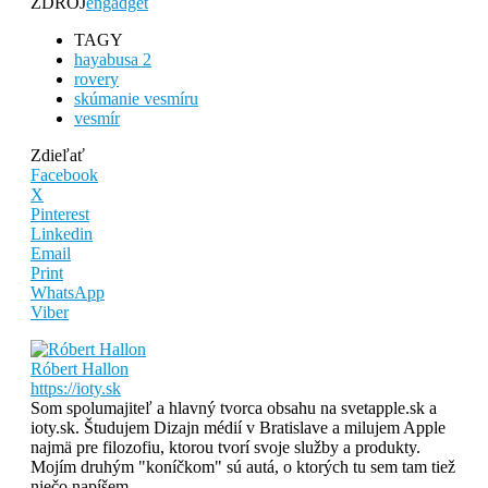
ZDROJ
engadget
TAGY
hayabusa 2
rovery
skúmanie vesmíru
vesmír
Zdieľať
Facebook
X
Pinterest
Linkedin
Email
Print
WhatsApp
Viber
Róbert Hallon
https://ioty.sk
Som spolumajiteľ a hlavný tvorca obsahu na svetapple.sk a
ioty.sk. Študujem Dizajn médií v Bratislave a milujem Apple
najmä pre filozofiu, ktorou tvorí svoje služby a produkty.
Mojím druhým "koníčkom" sú autá, o ktorých tu sem tam tiež
niečo napíšem.