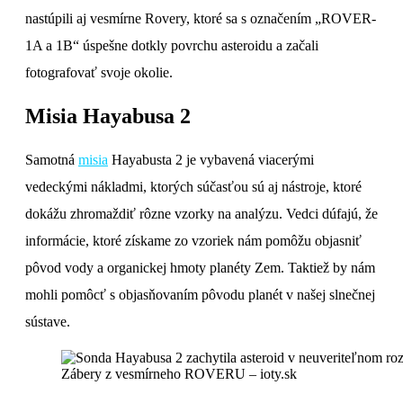
nastúpili aj vesmírne Rovery, ktoré sa s označením „ROVER-
1A a 1B“ úspešne dotkly povrchu asteroidu a začali
fotografovať svoje okolie.
Misia Hayabusa 2
Samotná
misia
Hayabusta 2 je vybavená viacerými
vedeckými nákladmi, ktorých súčasťou sú aj nástroje, ktoré
dokážu zhromaždiť rôzne vzorky na analýzu. Vedci dúfajú, že
informácie, ktoré získame zo vzoriek nám pomôžu objasniť
pôvod vody a organickej hmoty planéty Zem. Taktiež by nám
mohli pomôcť s objasňovaním pôvodu planét v našej slnečnej
sústave.
Zábery z vesmírneho ROVERU – ioty.sk