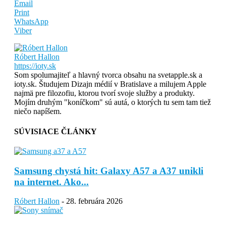
Email
Print
WhatsApp
Viber
Róbert Hallon
https://ioty.sk
Som spolumajiteľ a hlavný tvorca obsahu na svetapple.sk a
ioty.sk. Študujem Dizajn médií v Bratislave a milujem Apple
najmä pre filozofiu, ktorou tvorí svoje služby a produkty.
Mojím druhým "koníčkom" sú autá, o ktorých tu sem tam tiež
niečo napíšem.
SÚVISIACE ČLÁNKY
Samsung chystá hit: Galaxy A57 a A37 unikli
na internet. Ako...
Róbert Hallon
-
28. februára 2026