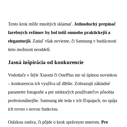
Tento krok môže mnohých sklamať.
Jednoduchý prepínač
farebných režimov by bol totiž omnoho praktickejší a
elegantnejší
. Zatiaľ však nevieme, či Samsung v budúcnosti
tieto možnosti neoddelí.
Jasná inšpirácia od konkurencie
Vodotlače v štýle Xiaomi či OnePlus nie sú úplnou novinkou
– konkurencia ich využíva už dlhšie. Zobrazujú základné
parametre fotografie a pre niektorých používateľov pôsobia
profesionálnejšie. Samsung ide teda v ich šľapajach, no spája
ich rovno s novou funkciou.
Otázkou ostáva, či pôjde o krok správnym smerom.
Pre