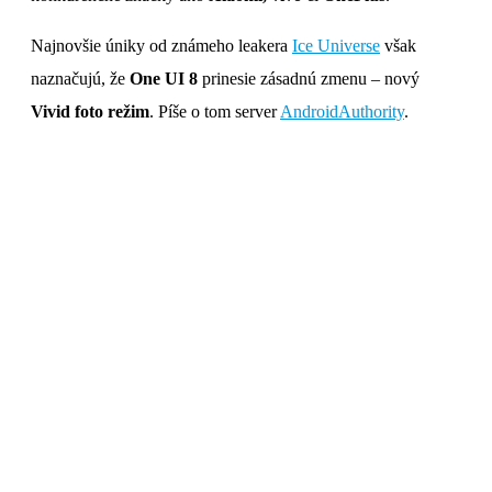
Najnovšie úniky od známeho leakera
Ice Universe
však
naznačujú, že
One UI 8
prinesie zásadnú zmenu – nový
Vivid foto režim
. Píše o tom server
AndroidAuthority
.