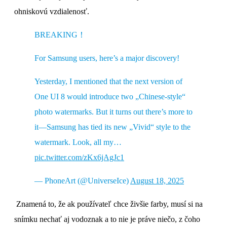
ohniskovú vzdialenosť.
BREAKING！
For Samsung users, here’s a major discovery!
Yesterday, I mentioned that the next version of
One UI 8 would introduce two „Chinese-style“
photo watermarks. But it turns out there’s more to
it—Samsung has tied its new „Vivid“ style to the
watermark. Look, all my…
pic.twitter.com/zKx6jAgJc1
— PhoneArt (@UniverseIce)
August 18, 2025
Znamená to, že ak používateľ chce živšie farby, musí si na
snímku nechať aj vodoznak a to nie je práve niečo, z čoho