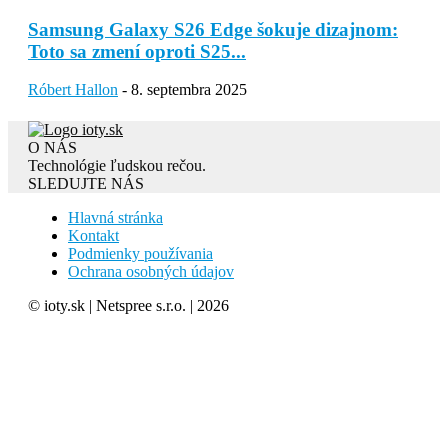
Samsung Galaxy S26 Edge šokuje dizajnom:
Toto sa zmení oproti S25...
Róbert Hallon
-
8. septembra 2025
O NÁS
Technológie ľudskou rečou.
SLEDUJTE NÁS
Hlavná stránka
Kontakt
Podmienky používania
Ochrana osobných údajov
© ioty.sk | Netspree s.r.o. | 2026