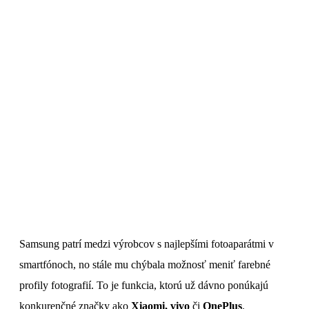
Samsung patrí medzi výrobcov s najlepšími fotoaparátmi v
smartfónoch, no stále mu chýbala možnosť meniť farebné
profily fotografií. To je funkcia, ktorú už dávno ponúkajú
konkurenčné značky ako
Xiaomi, vivo
či
OnePlus
.