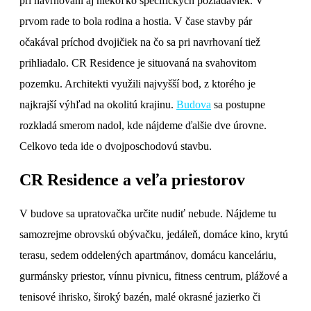
pri navrhovaní aj niekoľko špecifických požiadaviek. V
prvom rade to bola rodina a hostia. V čase stavby pár
očakával príchod dvojičiek na čo sa pri navrhovaní tiež
prihliadalo. CR Residence je situovaná na svahovitom
pozemku. Architekti využili najvyšší bod, z ktorého je
najkrajší výhľad na okolitú krajinu.
Budova
sa postupne
rozkladá smerom nadol, kde nájdeme ďalšie dve úrovne.
Celkovo teda ide o dvojposchodovú stavbu.
CR Residence a veľa priestorov
V budove sa upratovačka určite nudiť nebude. Nájdeme tu
samozrejme obrovskú obývačku, jedáleň, domáce kino, krytú
terasu, sedem oddelených apartmánov, domácu kanceláriu,
gurmánsky priestor, vínnu pivnicu, fitness centrum, plážové a
tenisové ihrisko, široký bazén, malé okrasné jazierko či