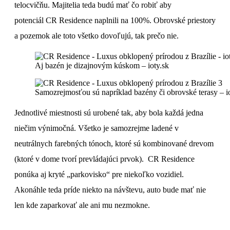
telocvičňu. Majitelia teda budú mať čo robiť aby
potenciál CR Residence naplnili na 100%. Obrovské priestory
a pozemok ale toto všetko dovoľujú, tak prečo nie.
Aj bazén je dizajnovým kúskom – ioty.sk
Samozrejmosťou sú napríklad bazény či obrovské terasy – i
Jednotlivé miestnosti sú urobené tak, aby bola každá jedna
niečim výnimočná. Všetko je samozrejme ladené v
neutrálnych farebných tónoch, ktoré sú kombinované drevom
(ktoré v dome tvorí prevládajúci prvok). CR Residence
ponúka aj kryté „parkovisko“ pre niekoľko vozidiel.
Akonáhle teda príde niekto na návštevu, auto bude mať nie
len kde zaparkovať ale ani mu nezmokne.