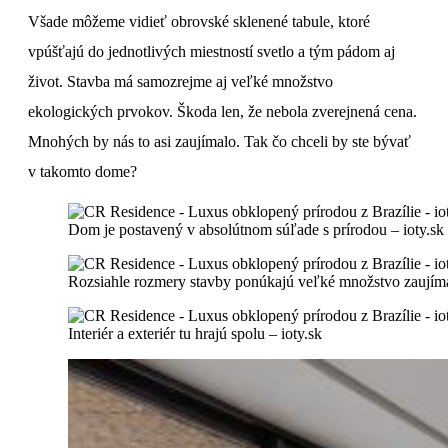
Všade môžeme vidieť obrovské sklenené tabule, ktoré
vpúšťajú do jednotlivých miestností svetlo a tým pádom aj
život. Stavba má samozrejme aj veľké množstvo
ekologických prvokov. Škoda len, že nebola zverejnená cena.
Mnohých by nás to asi zaujímalo. Tak čo chceli by ste bývať
v takomto dome?
Dom je postavený v absolútnom súľade s prírodou – ioty.sk
Rozsiahle rozmery stavby ponúkajú veľké množstvo zaujímav
Interiér a exteriér tu hrajú spolu – ioty.sk