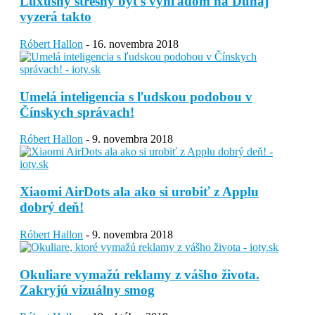
Luxusný strešný byt s výhľadom na Dunaj
vyzerá takto
Róbert Hallon
-
16. novembra 2018
Umelá inteligencia s ľudskou podobou v
Čínskych správach!
Róbert Hallon
-
9. novembra 2018
Xiaomi AirDots ala ako si urobiť z Applu
dobrý deň!
Róbert Hallon
-
9. novembra 2018
Okuliare vymažú reklamy z vášho života.
Zakryjú vizuálny smog